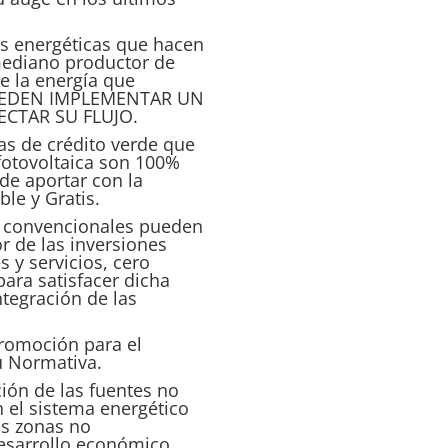
es energéticas que hacen
 mediano productor de
de la energía que
 PUEDEN IMPLEMENTAR UN
CTAR SU FLUJO.
eas de crédito verde que
fotovoltaica son 100%
de aportar con la
le y Gratis.
no convencionales pueden
r de las inversiones
 y servicios, cero
para satisfacer dicha
ntegración de las
promoción para el
su Normativa.
ción de las fuentes no
 el sistema energético
as zonas no
desarrollo económico