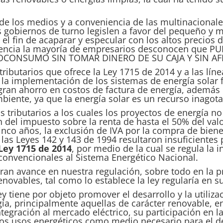
 de los medios y a conveniencia de las multinacional
os gobiernos de turno legislen a favor del pequeño y
el fin de acaparar y especular con los altos precios 
iencia la mayoría de empresarios desconocen que
OCONSUMO SIN TOMAR DINERO DE SU CAJA Y SIN AFE
 tributarios que ofrece la
Ley 1715 de 2014
y a las lín
 la implementación de los sistemas de energía solar 
gran ahorro en costos de factura de energía, además 
iente, ya que la energía solar es un recurso inagotab
s tributarios a los cuales los proyectos de energía 
 del impuesto sobre la renta de hasta el 50% del valo
nco años, la exclusión de IVA por la compra de bienes
las Leyes 142 y 143 de 1994 resultaron insuficientes 
Ley 1715 de 2014
, por medio de la cual se regula la i
convencionales al Sistema Energético Nacional.
an avance en nuestra regulación, sobre todo en la 
enovables, tal como lo establece la ley regularía en 
y tiene por objeto promover el desarrollo y la utiliza
ía, principalmente aquellas de carácter renovable, en
tegración al mercado eléctrico, su participación en l
ros usos energéticos como medio necesario para el 