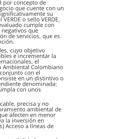
R por concepto de
egocio que cuente con un
ignificativamente su
tal VERDE o sello VERDE,
 evaluado cumple con
s negativos que
ión de servicios, que es
nción.
es, cuyo objetivo
ibles e incrementar la
rnacionales, el
llo Ambiental Colombiano
conjunto con el
onsiste en un distintivo o
ependiente denominada:
 cumpla con unos
cable, precisa y no
joramiento ambiental de
 que afecten en menor
a la inversión en
) Acceso a líneas de