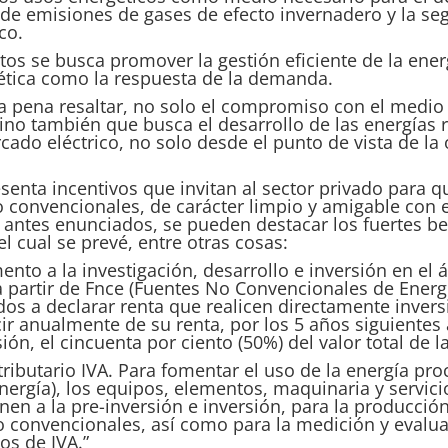
 de emisiones de gases de efecto invernadero y la se
co.
os se busca promover la gestión eficiente de la ene
gética como la respuesta de la demanda.
 la pena resaltar, no solo el compromiso con el medio
ino también que busca el desarrollo de las energías 
ado eléctrico, no solo desde el punto de vista de la o
senta incentivos que invitan al sector privado para 
no convencionales, de carácter limpio y amigable con
 antes enunciados, se pueden destacar los fuertes ben
 el cual se prevé, entre otras cosas:
to a la investigación, desarrollo e inversión en el 
a partir de
Fnce
(Fuentes No Convencionales de Energía
ados a declarar renta que realicen directamente invers
ir anualmente de su renta, por los 5 años siguientes
ión, el cincuenta por ciento (50%) del valor total de l
tributario IVA. Para fomentar el uso de la energía pr
ergía), los equipos, elementos, maquinaria y servici
en a la pre-inversión e inversión, para la producción 
no convencionales, así como para la medición y evalua
os de IVA.
”