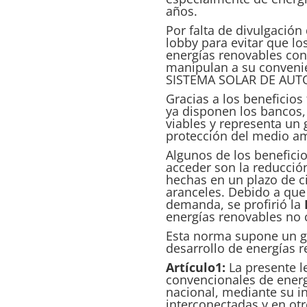
años.
Por falta de divulgación
lobby para evitar que l
energías renovables con 
manipulan a su conven
SISTEMA SOLAR DE AUT
Gracias a los beneficios
ya disponen los bancos,
viables y representa un 
protección del medio amb
Algunos de los beneficio
acceder son la reducción
hechas en un plazo de ci
aranceles. Debido a que 
demanda, se profirió la
energías renovables no 
Esta norma supone un gr
desarrollo de energías r
Artículo1:
La presente le
convencionales de energ
nacional, mediante su in
interconectadas y en ot