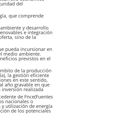
guridad del
rgía, que comprende
 ambiente y desarrollo
renovables e integración
ferta, sino de la
que pueda incursionar en
 el medio ambiente.
eficios previstos en el
ámbito de la producción
), la gestión eficiente
iones en este sentido,
 al año gravable en que
a inversión realizada
ocedente de
Fnce
(Fuentes
os nacionales o
y utilización de energía
ción de los potenciales