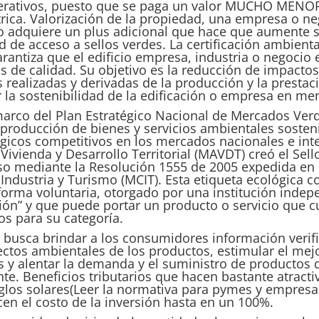
erativos, puesto que se paga un valor MUCHO MENO
ctrica. Valorización de la propiedad, una empresa o n
ico adquiere un plus adicional que hace que aumente s
ad de acceso a sellos verdes. La certificación ambien
antiza que el edificio empresa, industria o negocio
 de calidad. Su objetivo es la reducción de impacto
 realizadas y derivadas de la producción y la prestac
 la sostenibilidad de la edificación o empresa en me
arco del Plan Estratégico Nacional de Mercados Verd
 producción de bienes y servicios ambientales sosten
ógicos competitivos en los mercados nacionales e inte
ivienda y Desarrollo Territorial (
MAVDT
) creó el Se
so mediante la Resolución 1555 de 2005 expedida en 
Industria y Turismo (
MCIT
). Esta etiqueta ecológica c
 forma voluntaria, otorgado por una institución ind
ción” y que puede portar un producto o servicio que
os para su categoría.
 busca brindar a los consumidores información verifi
ctos ambientales de los productos, estimular el me
s y alentar la demanda y el suministro de productos
. Beneficios tributarios que hacen bastante atractiv
los solares(Leer la normativa para pymes y empresas
en el costo de la inversión hasta en un 100%.