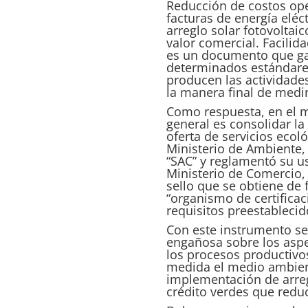
Reducción de costos op
facturas de energía elé
arreglo solar fotovolta
valor comercial. Facilid
es un documento que gar
determinados estándares
producen las actividades
la manera final de medir
Como respuesta, en el m
general es consolidar la
oferta de servicios ecol
Ministerio de Ambiente, V
“
SAC
” y reglamentó su u
Ministerio de Comercio, 
sello que se obtiene de
“organismo de certifica
requisitos preestablecid
Con este instrumento se
engañosa sobre los aspe
los procesos productivo
medida el medio ambiente
implementación de arreg
crédito verdes que reduc