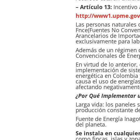
– Artículo 13:
Incentivo 
http://www1.upme.gov.
Las personas naturales o
Fnce
(Fuentes No Conven
Arancelarios de Importa
exclusivamente para lab
Además de un régimen d
Convencionales de Energ
En virtud de lo anterior,
implementación de siste
energética en Colombia 
causa el uso de energías
afectando negativamente 
¿Por Qué Implementar u
Larga vida: los paneles
producción constante de
Fuente de Energía Inago
del planeta.
Se instala en cualquier
como fincas, islas y zon