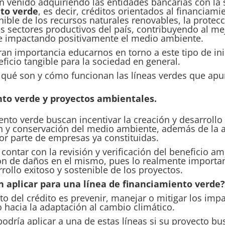
venido adquiriendo las entidades bancarias con la s
nto verde
, es decir, créditos orientados al financiam
ible de los recursos naturales renovables, la prote
os sectores productivos del país, contribuyendo al m
 e impactando positivamente el medio ambiente.
an importancia educarnos en torno a este tipo de inic
icio tangible para la sociedad en general.
 qué son y cómo funcionan las líneas verdes que apun
nto verde y proyectos ambientales.
ento verde buscan incentivar la creación y desarroll
n y conservación del medio ambiente, además de la 
or parte de empresas ya constituidas.
ontar con la revisión y verificación del beneficio am
ción de daños en el mismo, pues lo realmente importa
rrollo exitoso y sostenible de los proyectos.
 aplicar para una línea de financiamiento verde?
to del crédito es prevenir, manejar o mitigar los imp
 hacia la adaptación al cambio climático.
podría aplicar a una de estas líneas si su proyecto bu