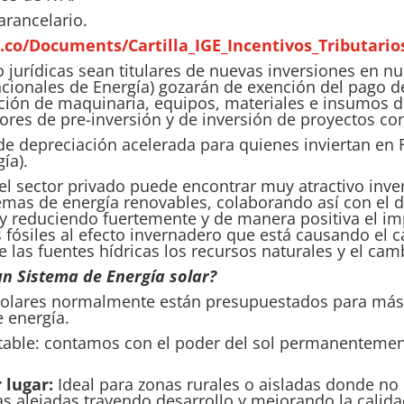
arancelario.
co/Documents/Cartilla_IGE_Incentivos_Tributario
 jurídicas sean titulares de nuevas inversiones en n
cionales de Energía) gozarán de exención del pago d
ción de maquinaria, equipos, materiales e insumos 
ores de pre-inversión y de inversión de proyectos con
e depreciación acelerada para quienes inviertan en
ía).
 el sector privado puede encontrar muy atractivo inver
mas de energía renovables, colaborando así con el de
y reduciendo fuertemente y de manera positiva el i
 fósiles al efecto invernadero que está causando el 
las fuentes hídricas los recursos naturales y el camb
n Sistema de Energía solar?
 solares normalmente están presupuestados para más
 energía.
table: contamos con el poder del sol permanentement
 lugar:
Ideal para zonas rurales o aisladas donde no l
as alejadas trayendo desarrollo y mejorando la calid