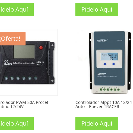
ídelo Aquí
Pídelo Aquí
¡Oferta!
rolador PWM 50A Procet
Controlador Mppt 10A 12/24
ntific 12/24V
Auto – Epever TRACER
ídelo Aquí
Pídelo Aquí