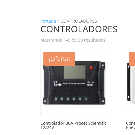
Portada
»
CONTROLADORES
CONTROLADORES
Ordenado
Mostrando 1–9 de 39 resultados
por
precio:
¡Oferta!
bajo
a
alto
Controlador 30A Procet Scientific
Cont
12/24V
Epe