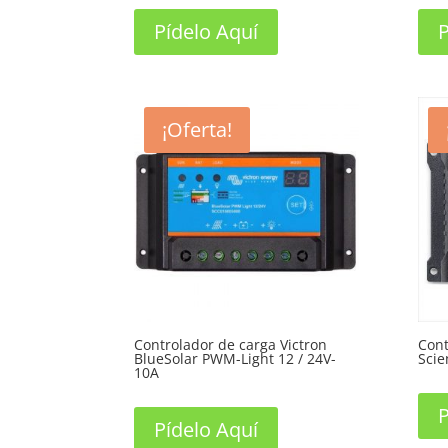
Pídelo Aquí
P
¡Oferta!
Controlador de carga Victron
Cont
BlueSolar PWM-Light 12 / 24V-
Scie
10A
P
Pídelo Aquí