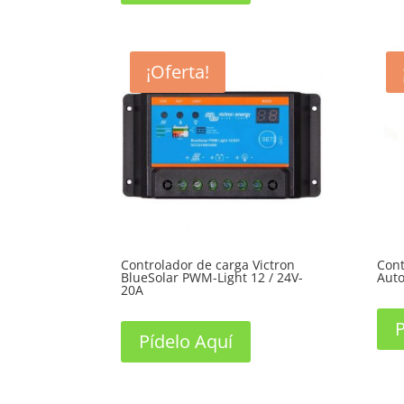
¡Oferta!
Controlador de carga Victron
Cont
BlueSolar PWM-Light 12 / 24V-
Auto
20A
P
Pídelo Aquí