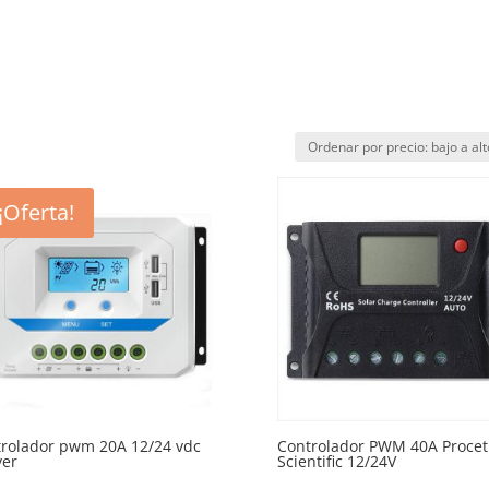
INICIO
N
TIENDA
¡Oferta!
rolador pwm 20A 12/24 vdc
Controlador PWM 40A Procet
ver
Scientific 12/24V