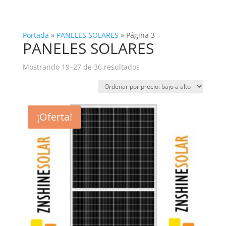
Portada
»
PANELES SOLARES
»
Página 3
PANELES SOLARES
Ordenado
Mostrando 19–27 de 36 resultados
por
precio:
bajo
a
¡Oferta!
alto