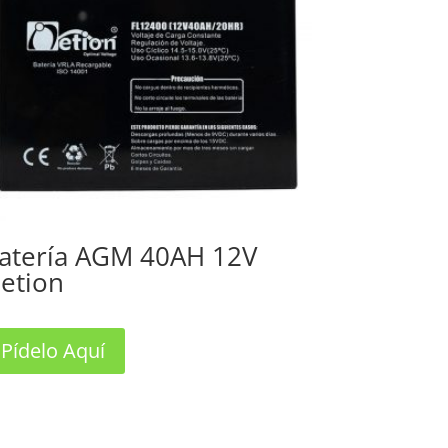
atería AGM 40AH 12V
etion
Pídelo Aquí