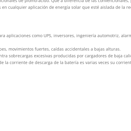
ncionales de plomo-ácido. Que a diferencia de las convencionales,
 en cualquier aplicación de energía solar que esté aislada de la r
ra aplicaciones como UPS, inversores, ingeniería automotriz, alarm
pes, movimientos fuertes, caídas accidentales a bajas alturas.
ontra sobrecargas excesivas producidas por cargadores de baja calid
 la corriente de descarga de la batería es varias veces su corrie