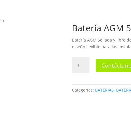
INICIO
N
on
Batería AGM 
TIENDA
Batería AGM Sellada y libre 
diseño flexible para las insta
Batería
Contáctano
AGM
55AH
12V
Netion
Categorías:
BATERÍAS
,
BATERÍ
cantidad