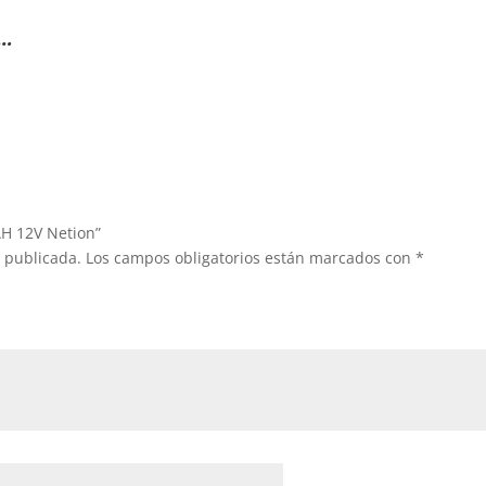
Í…
AH 12V Netion”
á publicada.
Los campos obligatorios están marcados con
*