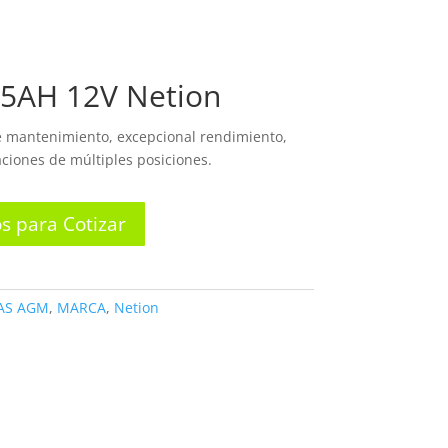
OSOTROS
PRODUCTOS
CONTACTO
55AH 12V Netion
de mantenimiento, excepcional rendimiento,
laciones de múltiples posiciones.
s para Cotizar
AS AGM
,
MARCA
,
Netion