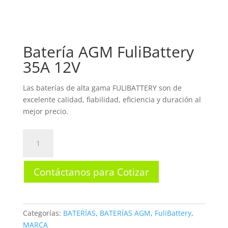
Batería AGM FuliBattery
35A 12V
Las baterías de alta gama FULIBATTERY son de
excelente calidad, fiabilidad, eficiencia y duración al
mejor precio.
Batería
AGM
FuliBattery
Contáctanos para Cotizar
35A
12V
cantidad
Categorías:
BATERÍAS
,
BATERÍAS AGM
,
FuliBattery
,
MARCA