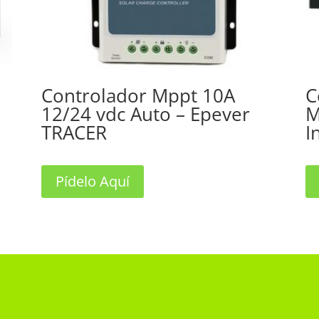
Controlador Mppt 10A
C
12/24 vdc Auto – Epever
M
TRACER
I
Pídelo Aquí