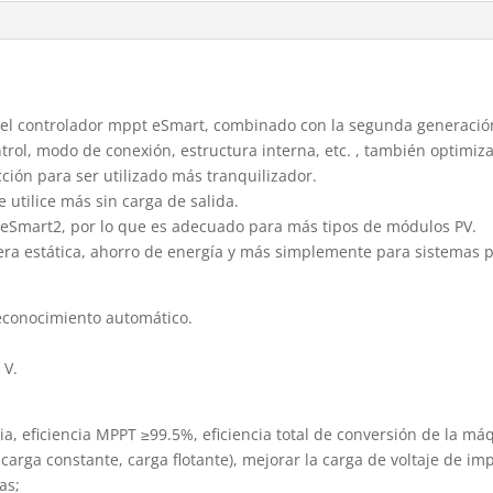
del controlador mppt eSmart, combinado con la segunda generación 
rol, modo de conexión, estructura interna, etc. , también optimiza
ción para ser utilizado más tranquilizador.
 utilice más sin carga de salida.
 eSmart2, por lo que es adecuado para más tipos de módulos PV.
era estática, ahorro de energía y más simplemente para sistemas 
econocimiento automático.
 V.
ia, eficiencia MPPT ≥99.5%, eficiencia total de conversión de la m
carga constante, carga flotante), mejorar la carga de voltaje de imp
as;