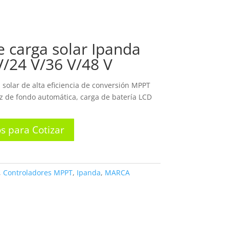
OSOTROS
PRODUCTOS
CONTACTO
 carga solar Ipanda
/24 V/36 V/48 V
 solar de alta eficiencia de conversión MPPT
uz de fondo automática, carga de batería LCD
s para Cotizar
,
Controladores MPPT
,
Ipanda
,
MARCA