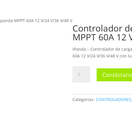
INICIO
N
 Ipanda MPPT 60A 12 V/24 V/36 V/48 V
Controlador de
MPPT 60A 12 V
TIENDA
IPanda – Controlador de carga
60A 12 V/24 V/36 V/48 V con l
Controlador
Contáctano
de
carga
solar
Ipanda
Categorías:
CONTROLADORES
MPPT
60A
12
V/24
V/36