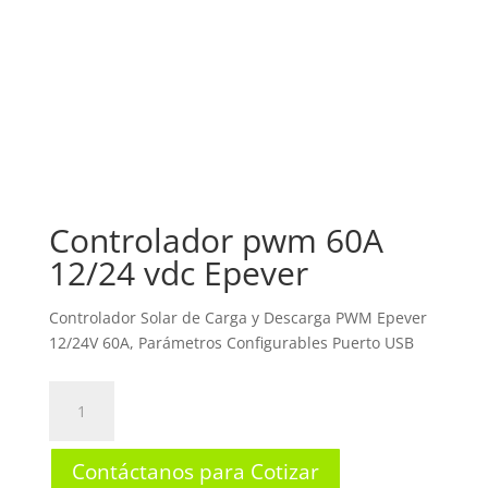
Controlador pwm 60A
12/24 vdc Epever
Controlador Solar de Carga y Descarga PWM Epever
12/24V 60A, Parámetros Configurables Puerto USB
Controlador
pwm
60A
Contáctanos para Cotizar
12/24