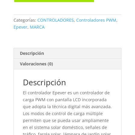
vdc
Epever
cantidad
Categorías:
CONTROLADORES
,
Controladores PWM
,
Epever
,
MARCA
Descripción
Valoraciones (0)
Descripción
El controlador Epever es un controlador de
carga PWM con pantalla LCD incorporada
que adopta la técnica digital más avanzada.
Los modos de control de carga múltiple
permiten que se pueda usar ampliamente
en el sistema solar doméstico, señales de
tráfico, farola solar, lámpara de jardín solar,