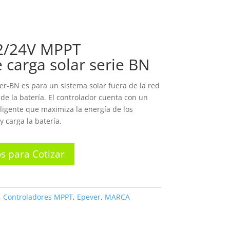
OSOTROS
PRODUCTOS
CONTACTO
2/24V MPPT
 carga solar serie BN
cer-BN es para un sistema solar fuera de la red
 de la batería.
El controlador cuenta con un
ligente que maximiza la energía de los
y carga la batería.
s para Cotizar
,
Controladores MPPT
,
Epever
,
MARCA