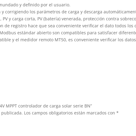
inundado y definido por el usuario.
corrigiendo los parámetros de carga y descarga automáticamente, 
 PV y carga corta, PV (batería) venerada, protección contra sobreco
ón de registro hace que sea conveniente verificar el dato todos los 
o Modbus estándar abierto son compatibles para satisfacer difere
ible y el medidor remoto MT50, es conveniente verificar los datos
24V MPPT controlador de carga solar serie BN”
á publicada.
Los campos obligatorios están marcados con
*