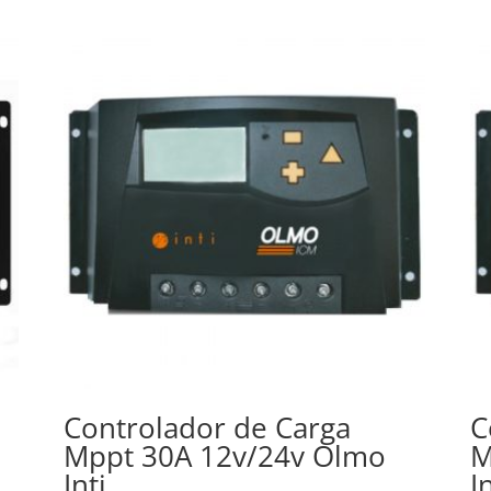
Controlador de Carga
C
Mppt 30A 12v/24v Olmo
M
Inti
I