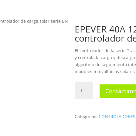
INICIO
N
trolador de carga solar serie BN
EPEVER 40A 1
controlador de
TIENDA
El controlador de la serie Tra
y controla la carga y descarga
algoritmo de seguimiento inte
módulos fotovoltaicos solares 
EPEVER
Contáctano
40A
12/24V
MPPT
controlador
Categorías:
CONTROLADORES
de
carga
solar