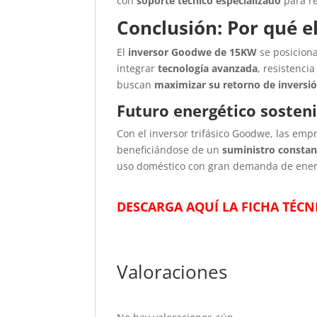
con
soporte técnico especializado
para re
Conclusión: Por qué e
El
inversor Goodwe de 15KW
se posiciona
integrar
tecnología avanzada
, resistenci
buscan
maximizar su retorno de inversi
Futuro energético sosten
Con el inversor trifásico Goodwe, las em
beneficiándose de un
suministro constant
uso doméstico con gran demanda de ener
DESCARGA AQUÍ LA FICHA TÉCN
Valoraciones