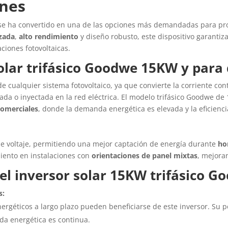
ones
e ha convertido en una de las opciones más demandadas para pro
zada
,
alto rendimiento
y diseño robusto, este dispositivo garanti
ciones fotovoltaicas.
olar trifásico Goodwe 15KW y para q
e cualquier sistema fotovoltaico, ya que convierte la corriente co
lizada o inyectada en la red eléctrica. El modelo trifásico Goodwe 
comerciales
, donde la demanda energética es elevada y la eficienc
de voltaje, permitiendo una mejor captación de energía durante
ho
iento en instalaciones con
orientaciones de panel mixtas
, mejora
el inversor solar 15KW trifásico
Go
s:
ergéticos a largo plazo pueden beneficiarse de este inversor. Su p
da energética es continua.