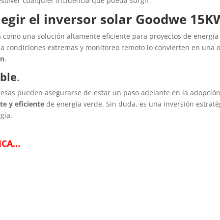
solver cualquier incidencia que pueda surgir.
legir el inversor solar Goodwe 15KW
 como una solución altamente eficiente para proyectos de energía 
a a condiciones extremas y monitoreo remoto lo convierten en una
ón
.
ible
.
presas pueden asegurarse de estar un paso adelante en la adopción
e y eficiente
de energía verde. Sin duda, es una inversión estraté
gía.
ICA…