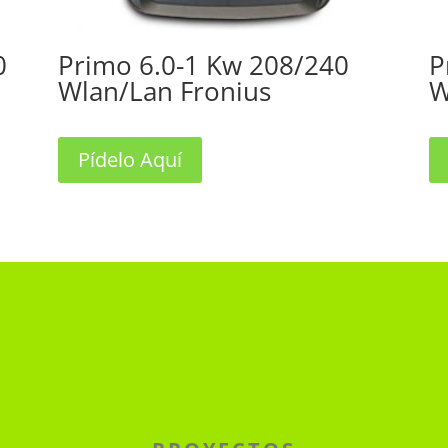
0
Primo 6.0-1 Kw 208/240
P
Wlan/Lan Fronius
W
Pídelo Aquí