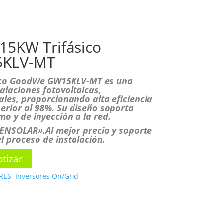
OSOTROS
PRODUCTOS
CONTACTO
 15KW Trifásico
5KLV-MT
ásico GoodWe GW15KLV-MT es una
talaciones fotovoltaicas,
ales, proporcionando alta eficiencia
erior al 98%. Su diseño soporta
o y de inyección a la red.
ENSOLAR».Al mejor precio y soporte
l proceso de instalación.
tizar
RES
,
Inversores On/Grid