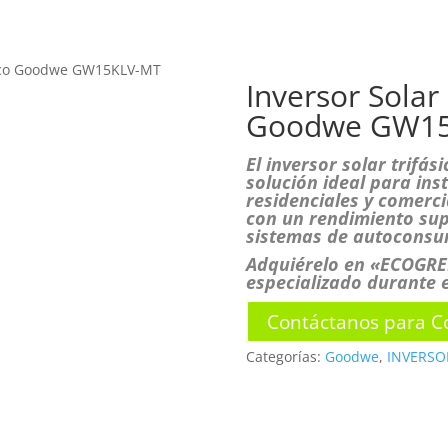
INICIO
N
sico Goodwe GW15KLV-MT
Inversor Solar
Goodwe GW1
TIENDA
El inversor solar trif
solución ideal para ins
residenciales y comerci
con un rendimiento sup
sistemas de autoconsum
Adquiérelo en «ECOGRE
especializado durante e
Contáctanos para Co
Categorías:
Goodwe
,
INVERSO