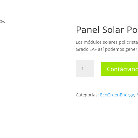
INICIO
N
80w
Panel Solar Po
TIENDA
Los módulos solares policrist
Grado «A» así podemos genera
Panel
Contáctano
Solar
Policristalino
280w
cantidad
Categorías:
EcoGreenEnergy
,