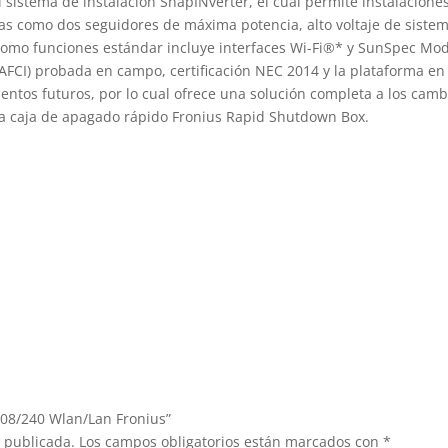
l sistema de instalación SnapINverter, el cual permite instalacione
nicas como dos seguidores de máxima potencia, alto voltaje de sist
. Como funciones estándar incluye interfaces Wi-Fi®* y SunSpec M
 (AFCI) probada en campo, certificación NEC 2014 y la plataforma en
entos futuros, por lo cual ofrece una solución completa a los cam
la caja de apagado rápido Fronius Rapid Shutdown Box.
208/240 Wlan/Lan Fronius”
á publicada.
Los campos obligatorios están marcados con
*