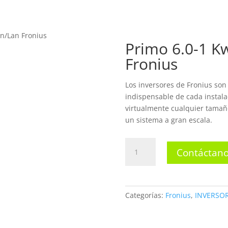
INICIO
N
n/Lan Fronius
Primo 6.0-1 K
Fronius
TIENDA
Los inversores de Fronius son 
indispensable de cada instala
virtualmente cualquier tamaño
un sistema a gran escala.
Primo
Contáctano
6.0-
1
Kw
208/240
Categorías:
Fronius
,
INVERSO
Wlan/Lan
Fronius
cantidad