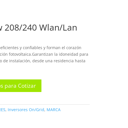
OSOTROS
PRODUCTOS
CONTACTO
w 208/240 Wlan/Lan
eficientes y confiables y forman el corazón
ción fotovoltaica.Garantizan la idoneidad para
 de instalación, desde una residencia hasta
s para Cotizar
RES
,
Inversores On/Grid
,
MARCA