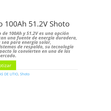
OSOTROS
PRODUCTOS
CONTACTO
io 100Ah 51.2V Shoto
to de 100Ah y 51.2V es una opción
can una fuente de energía duradera,
a sea para energía solar,
istemas de respaldo, su tecnología
acto la convierten en una de las
mercado.
tizar
S DE LITIO
,
Shoto