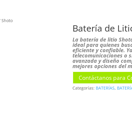
INICIO
N
V Shoto
Batería de Lit
TIENDA
La batería de litio Sho
ideal para quienes bus
eficiente y confiable. Y
telecomunicaciones o s
avanzada y diseño comp
mejores opciones del 
Contáctanos para Co
Categorías:
BATERÍAS
,
BATERÍA