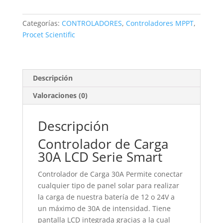
Serie
Smart
Categorías:
CONTROLADORES
,
Controladores MPPT
,
12/24V
Procet Scientific
cantidad
Descripción
Valoraciones (0)
Descripción
Controlador de Carga
30A LCD Serie Smart
Controlador de Carga 30A Permite conectar
cualquier tipo de panel solar para realizar
la carga de nuestra batería de 12 o 24V a
un máximo de 30A de intensidad. Tiene
pantalla LCD integrada gracias a la cual